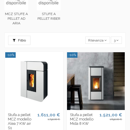
MCZ STUFE A
STUFE A
PELLET AD
PELLET RIBER
ARIA
Filtro
Rilevanza
3
-10%
-10%
1.611,00 €
1.521,00 €
Stufa a pellet
Stufa a pellet
MCZ modello
MCZ modello
1.790,00 €
1.690,00 €
Alea 7 KW air
Mida 8 KW
S1