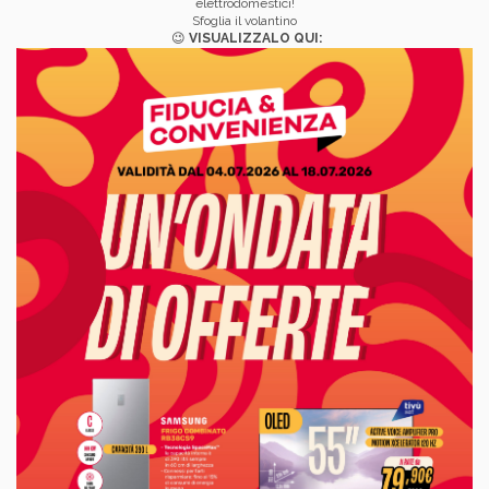
elettrodomestici!
Sfoglia il volantino
😉
VISUALIZZALO QUI: