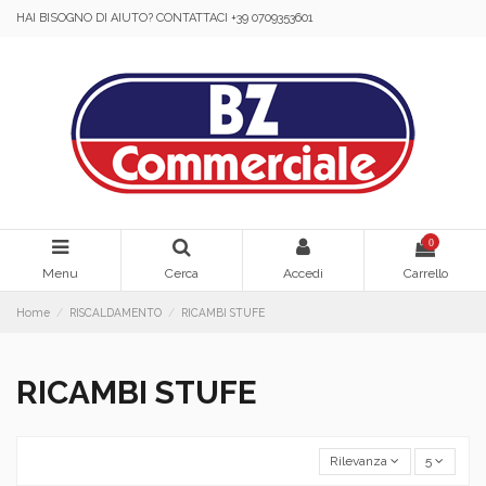
HAI BISOGNO DI AIUTO? CONTATTACI +39 0709353601
0
Menu
Cerca
Accedi
Carrello
Home
RISCALDAMENTO
RICAMBI STUFE
RICAMBI STUFE
Rilevanza
5