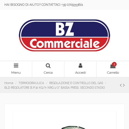
HAI BISOGNO DI AIUTO? CONTATTACI +39 0709353601
0
Menu
Cerca
Accedi
Carrello
Home
TERMOIDRAULICA
REGOLAZIONE E CONTROLLO DEL GAS
BLD REGOLATORE B.P.10 KG/h NRG 1/2" BASSA PRESS. SECONDO STADIO