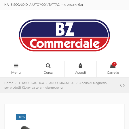
HAI BISOGNO DI AIUTO? CONTATTACI +39 0709353601
0
Menu
Cerca
Accedi
Carrello
Home
TERMOIDRAULICA
ANODI MAGNESIO
Anodo di Magnesio
per prodotti Klover da 45 cm diametro 32
-10%