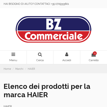
HAI BISOGNO DI AIUTO? CONTATTACI +39 0709353601
0
Menu
Cerca
Accedi
Carrello
Home
Marchi
HAIER
Elenco dei prodotti per la
marca HAIER
HAIER