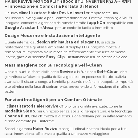
HAIER REVIVE MONOSPLIT 18000 BTU INVERTER R32 A++ WIFI
– Innovazione e Comfort a Portata di Mano!
Il nuovo
climatizzatore Haier Revive Inverter
rappresenta una
soluzione all’avanguardia per il comfort domestico. Dotato di tecnologia Wi-Fi
integrata, consente la gestione da remoto tramite l’
app hOn
, compatibile con
Google Assistant
e
Alexa
, per un controllo facile e immediato.
Design Moderno e Installazione Intelligente
L'unità interna, dal
design minimalista ed elegante
, si adatta
perfettamente a qualsiasi ambiente. Il display LED integrato mostra la
temperatura impostata sia in modalità raffreddamento che riscaldamento.
Inoltre, grazie al sistema
Easy-Clip
, l’installazione risulta pratica e veloce.
Massima Igiene con la Tecnologia Self-Clean
Uno dei punti di forza della serie
Revive
è la funzione
Self-Clean
, che
garantisce un’elevata qualità dell’aria grazie a un processo di auto-pulizia
avanzato. Il sistema congela l’umidità presente nell’aria, intrappola le impurità
e le elimina nella fase di sbrinamento, prevenendo la formazione di muffe e
batteri.
Funzioni Intelligenti per un Comfort Ottimale
I
climatizzatori Haier Revive
offrono funzionalità avanzate, come la
modalità Sleep
, per un riposo senza sbalzi di temperatura, e la tecnologia
Coanda Plus
, che ottimizza la distribuzione dell’aria per un raffrescamento
e riscaldamento più uniforme.
Scopri la gamma
Haier Revive
e scegli il climatizzatore ideale per la tua
casa: innovazione, efficienza e qualità a un prezzo vantaggioso!