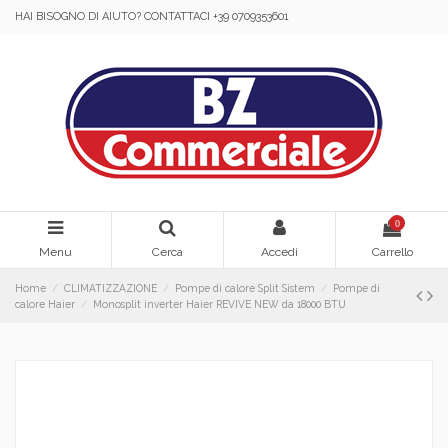
HAI BISOGNO DI AIUTO? CONTATTACI +39 0709353601
0
Menu
Cerca
Accedi
Carrello
Home
CLIMATIZZAZIONE
Pompe di calore Split Sistem
Pompe di
calore Haier
Monosplit inverter Haier REVIVE NEW da 18000 BTU